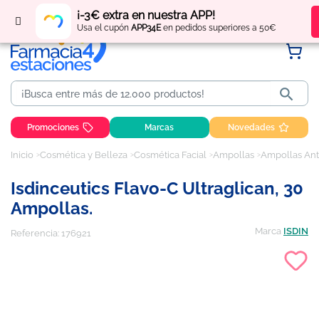
Regístrate
y obtén
puntos
por tus compras
¡-3€ extra en nuestra APP!
Usa el cupón
APP34E
en pedidos superiores a 50€

Promociones
Marcas
Novedades
Inicio
Cosmética y Belleza
Cosmética Facial
Ampollas
Ampollas Ant
Isdinceutics Flavo-C Ultraglican, 30
Ampollas.
Marca
ISDIN
Referencia:
176921