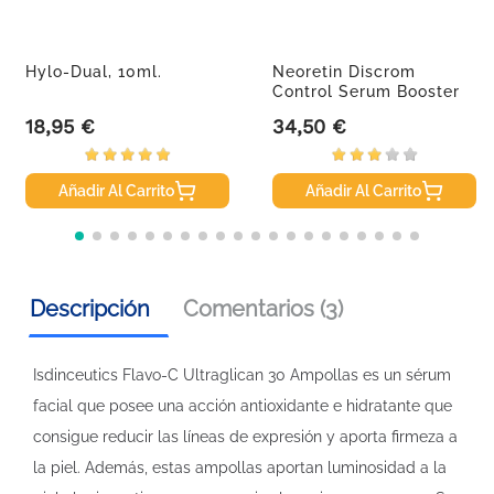
Hylo-Dual, 10ml.
Neoretin Discrom
Control Serum Booster
Fluid, 30ml
18,95 €
34,50 €
Precio
Precio
Añadir Al Carrito
Añadir Al Carrito
Descripción
Comentarios (3)
Isdinceutics Flavo-C Ultraglican 30 Ampollas es un sérum
facial que posee una acción antioxidante e hidratante que
consigue reducir las líneas de expresión y aporta firmeza a
la piel. Además, estas ampollas aportan luminosidad a la