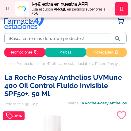
¡-3€ extra en nuestra APP!
Regístrate
y obtén
puntos
por tus compras
Usa el cupón
APP34E
en pedidos superiores a
50€

Promociones
Marcas
Novedades
Inicio
Protección solar
Protección solar facial
La Roche Posay Anthelios UVMune 400 Oil control Fluido Invisible SPF50+, 50 ml
La Roche Posay Anthelios UVMune
400 Oil Control Fluido Invisible
SPF50+, 50 Ml
Marca
La Roche-Posay Anthelios
Referencia:
394817
-15%