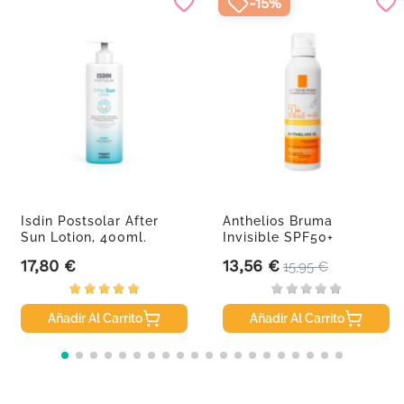
-15%
Isdin Postsolar After
Anthelios Bruma
Sun Lotion, 400ml.
Invisible SPF50+
Cuerpo, 200 Ml
17,80 €
13,56 €
Precio
Precio
Precio base
15,95 €
Añadir Al Carrito
Añadir Al Carrito