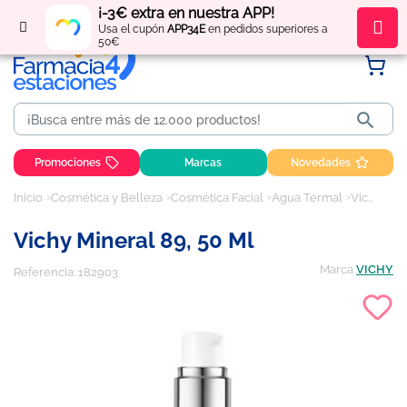
¡-3€ extra en nuestra APP!
Regístrate
y obtén
puntos
por tus compras
Usa el cupón
APP34E
en pedidos superiores a
50€

Promociones
Marcas
Novedades
Inicio
Cosmética y Belleza
Cosmética Facial
Agua Termal
Vichy Mineral 89, 50 ml
Vichy Mineral 89, 50 Ml
Marca
VICHY
Referencia:
182903