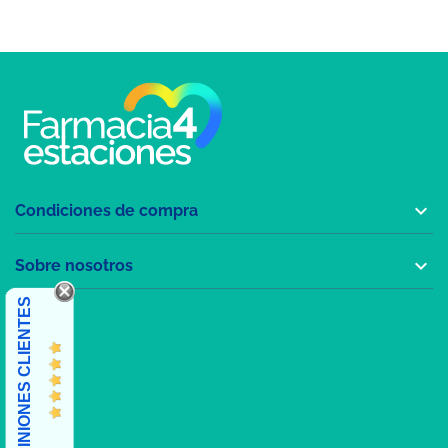

Condiciones de compra

Sobre nosotros
OPINIONES CLIENTES