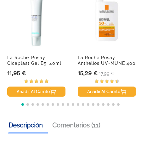
La Roche-Posay
La Roche Posay
Cicaplast Gel B5, 40ml
Anthelios UV-MUNE 400
Fluido...
11,95 €
15,29 €
Precio
Precio
Precio base
17,99 €
Añadir Al Carrito
Añadir Al Carrito
Descripción
Comentarios (11)