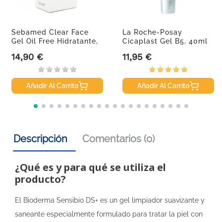
Sebamed Clear Face
La Roche-Posay
Gel Oil Free Hidratante,
Cicaplast Gel B5, 40ml
50ml.
14,90 €
11,95 €
Precio
Precio
Añadir Al Carrito
Añadir Al Carrito
Descripción
Comentarios (0)
¿Qué es y para qué se utiliza el
producto?
El Bioderma Sensibio DS+ es un gel limpiador suavizante y
saneante especialmente formulado para tratar la piel con