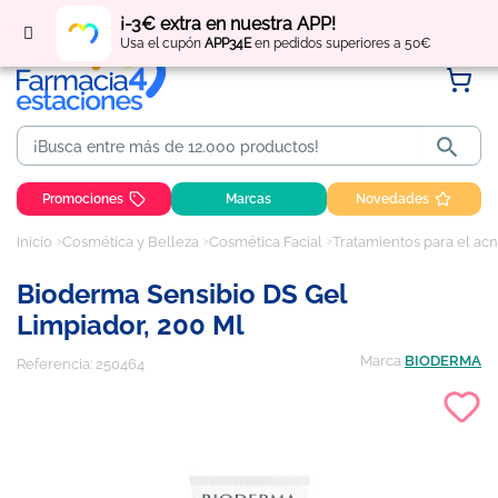
Regístrate
y obtén
puntos
por tus compras
¡-3€ extra en nuestra APP!
Usa el cupón
APP34E
en pedidos superiores a 50€

Promociones
Marcas
Novedades
Inicio
Cosmética y Belleza
Cosmética Facial
Tratamientos para el acn
Bioderma Sensibio DS Gel
Limpiador, 200 Ml
Marca
BIODERMA
Referencia:
250464