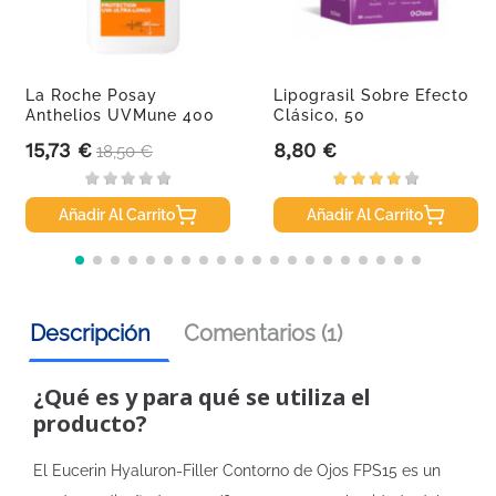
La Roche Posay
Lipograsil Sobre Efecto
Anthelios UVMune 400
Clásico, 50
Oil Control...
Comprimidos
15,73 €
8,80 €
Precio
Precio base
Precio
18,50 €
Añadir Al Carrito
Añadir Al Carrito
Descripción
Comentarios (1)
¿Qué es y para qué se utiliza el
producto?
El Eucerin Hyaluron-Filler Contorno de Ojos FPS15 es un