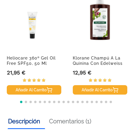
Heliocare 360º Gel Oil
Klorane Champú A La
Free SPF50, 50 Ml
Quinina Con Edelweiss
BIO,...
21,95 €
12,95 €
Precio
Precio
Añadir Al Carrito
Añadir Al Carrito
Descripción
Comentarios (1)