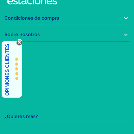

Condiciones de compra

Sobre nosotros
OPINIONES CLIENTES
¿Quieres más?