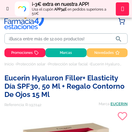
¡-3€ extra en nuestra APP!
Regístrate
y obtén
puntos
por tus compras
Usa el cupón
APP34E
en pedidos superiores a
50€

Promociones
Marcas
Novedades
Inicio
Protección solar
Protección solar facial
Eucerin Hyaluron Filler+ Elasticity Día SPF30, 50 ml + Regalo Contorno de ojos 15 ml
Eucerin Hyaluron Filler+ Elasticity
Día SPF30, 50 Ml + Regalo Contorno
De Ojos 15 Ml
Marca
EUCERIN
Referencia:
R-197242