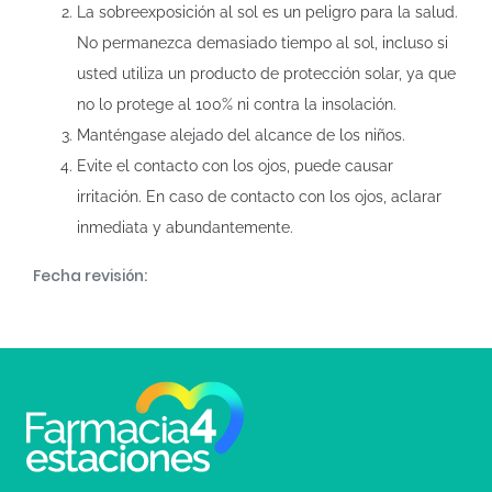
La sobreexposición al sol es un peligro para la salud.
No permanezca demasiado tiempo al sol, incluso si
usted utiliza un producto de protección solar, ya que
no lo protege al 100% ni contra la insolación.
Manténgase alejado del alcance de los niños.
Evite el contacto con los ojos, puede causar
irritación. En caso de contacto con los ojos, aclarar
inmediata y abundantemente.
Fecha revisión: