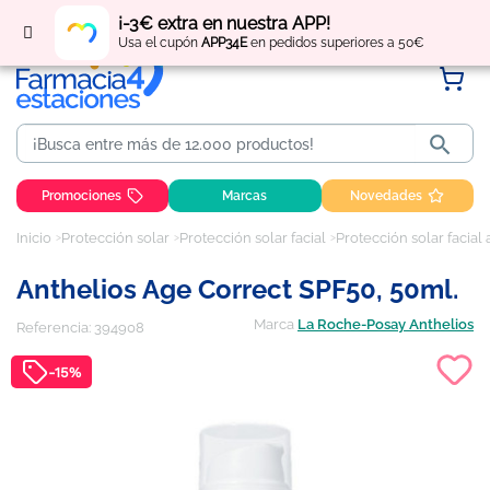
Regístrate
y obtén
puntos
por tus compras
¡-3€ extra en nuestra APP!
Usa el cupón
APP34E
en pedidos superiores a 50€

Promociones
Marcas
Novedades
Inicio
Protección solar
Protección solar facial
Protección solar facial
Anthelios Age Correct SPF50, 50ml.
Marca
La Roche-Posay Anthelios
Referencia:
394908
-15%