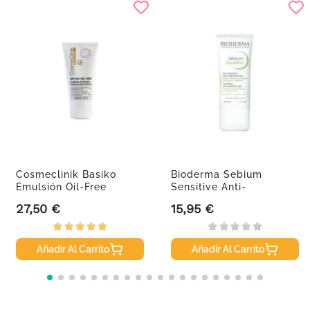
Cosmeclinik Basiko
Bioderma Sebium
Emulsión Oil-Free
Sensitive Anti-
SPF50+,...
Imperfecciones,...
27,50 €
15,95 €
Precio
Precio
Añadir Al Carrito
Añadir Al Carrito