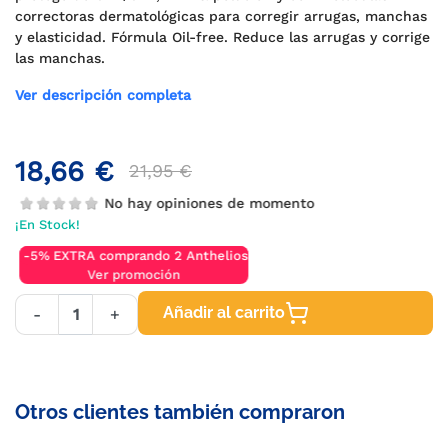
correctoras dermatológicas para corregir arrugas, manchas
y elasticidad. Fórmula Oil-free. Reduce las arrugas y corrige
las manchas.
Ver descripción completa
18,66 €
21,95 €
No hay opiniones de momento
¡En Stock!
-5% EXTRA comprando 2 Anthelios
Ver promoción
Añadir al carrito
-
+
Otros clientes también compraron