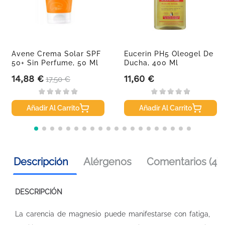
Avene Crema Solar SPF
Eucerin PH5 Oleogel De
50+ Sin Perfume, 50 Ml
Ducha, 400 Ml
14,88 €
11,60 €
Precio
Precio base
Precio
17,50 €
Añadir Al Carrito
Añadir Al Carrito
Descripción
Alérgenos
Comentarios (4)
DESCRIPCIÓN
La carencia de magnesio puede manifestarse con fatiga,