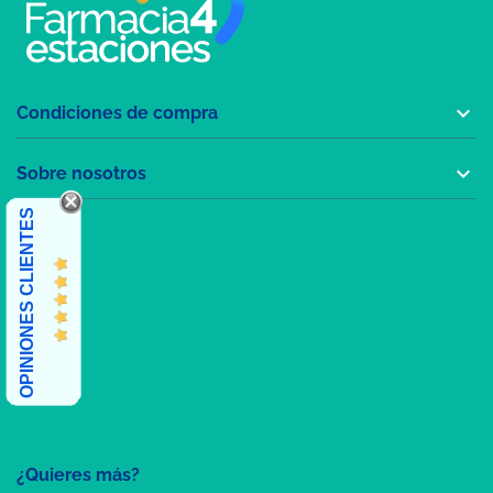

Condiciones de compra

Sobre nosotros
OPINIONES CLIENTES
¿Quieres más?