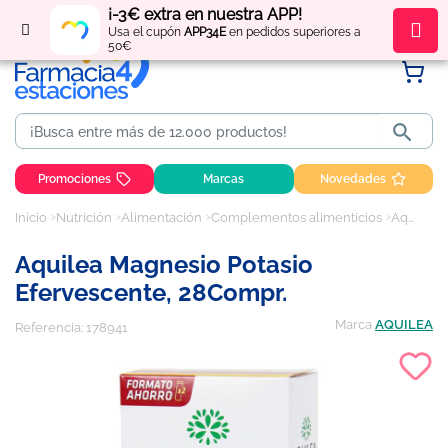
¡-3€ extra en nuestra APP!
Regístrate
y obtén
puntos
por tus compras
Usa el cupón
APP34E
en pedidos superiores a
50€

Promociones
Marcas
Novedades
Inicio
Nutrición
Alimentación
Complementos alimenticios
Aquilea Magnesio Potasio Efervescente, 28Compr.
Aquilea Magnesio Potasio
Efervescente, 28Compr.
Marca
AQUILEA
Referencia:
178941