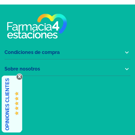

Condiciones de compra

Sobre nosotros
OPINIONES CLIENTES