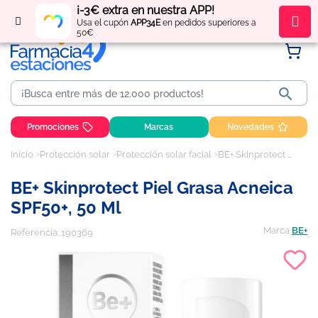
¡-3€ extra en nuestra APP!
Regístrate
y obtén
puntos
por tus compras
Usa el cupón
APP34E
en pedidos superiores a
50€

Promociones
Marcas
Novedades
Inicio
Protección solar
Protección solar facial
BE+ Skinprotect Piel Grasa Acneica SPF50+, 50 ml
BE+ Skinprotect Piel Grasa Acneica
SPF50+, 50 Ml
Marca
BE+
Referencia:
190369