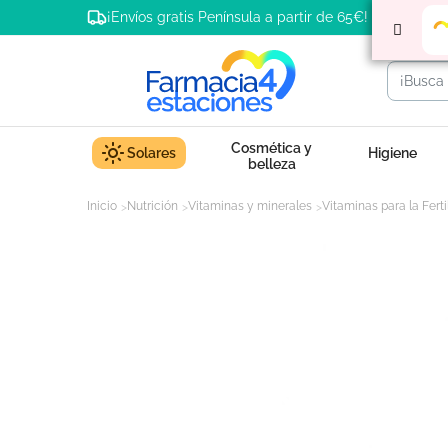
¡Envíos gratis Península a partir de 65€!
Cosmética y
Solares
Higiene
belleza
Inicio
Nutrición
Vitaminas y minerales
Vitaminas para la Ferti