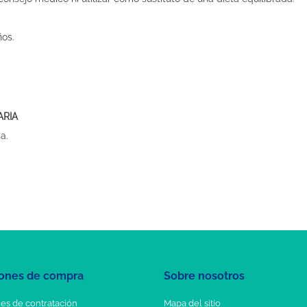
ños.
ARIA
a.
ones de compra
Sobre nosotros
es de contratación
Mapa del sitio