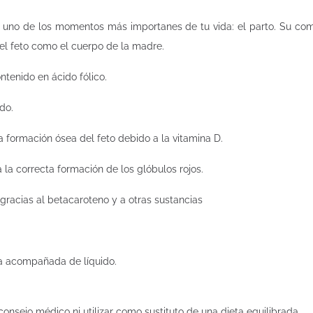
uno de los momentos más importanes de tu vida: el parto. Su comb
 el feto como el cuerpo de la madre.
ntenido en ácido fólico.
do.
ta formación ósea del feto debido a la vitamina D.
 la correcta formación de los glóbulos rojos.
gracias al betacaroteno y a otras sustancias
da acompañada de líquido.
nsejo médico ni utilizar como sustituto de una dieta equilibrada.