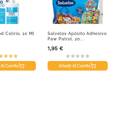
 Colirio, 10 Ml
Salvelox Apósito Adhesivo
Fisioc
Paw Patrol, 20...
Ml
1,95 €
33,95
Precio
Precio
 Al Carrito
Añadir Al Carrito
A