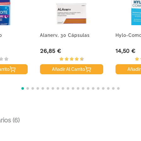
0
Alanerv, 30 Cápsulas
Hylo-Comod
26,85 €
14,50 €
Precio
Precio
rrito
Añadir Al Carrito
Añadir
ios (6)