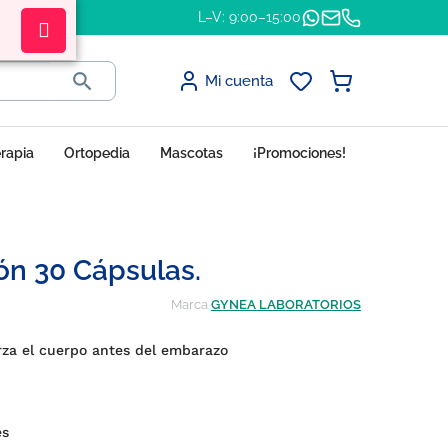
L–V: 9:00–15:00

Mi cuenta
erapia
Ortopedia
Mascotas
¡Promociones!
n 30 Cápsulas.
Marca
GYNEA LABORATORIOS
za el cuerpo antes del embarazo
es