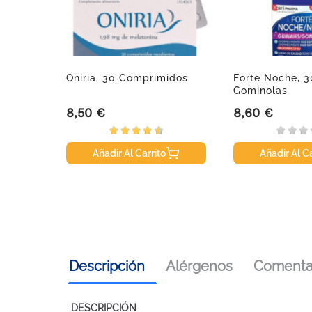
sión,
Oniria, 30 Comprimidos.
Forte Noche, 3
Gominolas
8,50 €
8,60 €
Precio
Precio
Añadir Al Carrito
Añadir Al Ca
Descripción
Alérgenos
Comentar
DESCRIPCIÓN