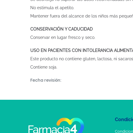
No estimula el apetito.
Mantener fuera del alcance de los niños más peque
CONSERVACIÓN Y CADUCIDAD
Conservar en lugar fresco y seco.
USO EN PACIENTES CON INTOLERANCIA ALIMENT
Este producto no contiene gluten, lactosa, ni sacaros
Contiene soja.
Fecha revisión:
Condici
Condicion