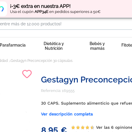
Regístrate
y obtén
puntos
por tus compras
¡-3€ extra en nuestra APP!
Usa el cupón
APP34E
en pedidos superiores a 50€
Dietética y
Bebés y
Parafarmacia
Fitot
Nutrición
mamás
lidad
Gestagyn Preconcepción 30 cápsulas.
Gestagyn Preconcepció
Referencia:
169555
30 CAPS. Suplemento alimenticio que refuer
Ver descripción completa
Ver las 6 opinion
8,95 €