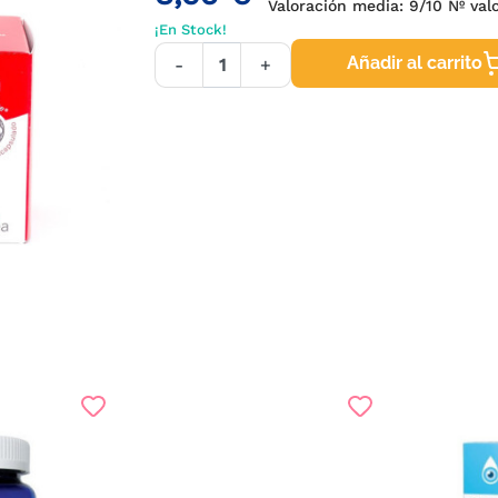
Valoración media:
9
/10 Nº val
¡En Stock!
Añadir al carrito
-
+