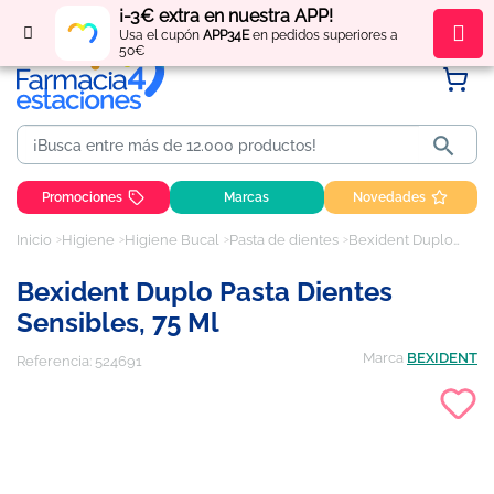
¡-3€ extra en nuestra APP!
Regístrate
y obtén
puntos
por tus compras
Usa el cupón
APP34E
en pedidos superiores a
50€

Promociones
Marcas
Novedades
Inicio
Higiene
Higiene Bucal
Pasta de dientes
Bexident Duplo Pasta Dientes Sensibles, 75 ml
Bexident Duplo Pasta Dientes
Sensibles, 75 Ml
Marca
BEXIDENT
Referencia:
524691