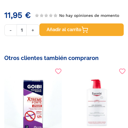
11,95 €
No hay opiniones de momento
Añadir al carrito
-
+
Otros clientes también compraron