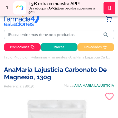
¡-3€ extra en nuestra APP!
Regístrate
y obtén
puntos
por tus compras
Usa el cupón
APP34E
en pedidos superiores a
50€

Promociones
Marcas
Novedades
Inicio
Nutrición
Vitaminas y minerales
AnaMaría Lajusticia Carbonato de Magnesio, 130g
AnaMaría Lajusticia Carbonato De
Magnesio, 130g
Marca
ANA MARIA LAJUSTICIA
Referencia:
218646