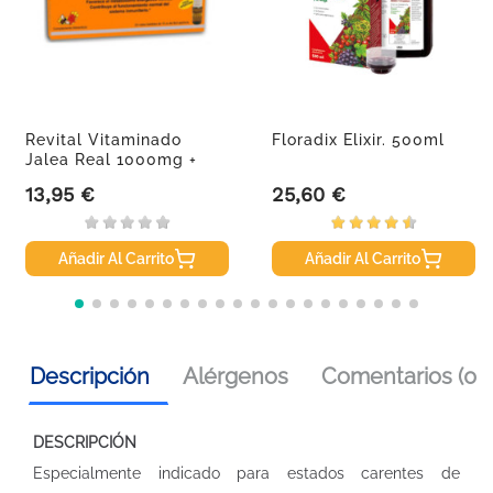
Revital Vitaminado
Floradix Elixir. 500ml
Jalea Real 1000mg +
Hierro +...
13,95 €
25,60 €
Precio
Precio
Añadir Al Carrito
Añadir Al Carrito
Descripción
Alérgenos
Comentarios (0)
DESCRIPCIÓN
Especialmente indicado para estados carentes de