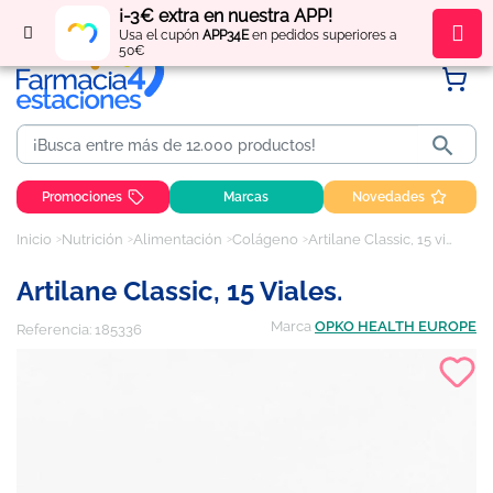
¡-3€ extra en nuestra APP!
Regístrate
y obtén
puntos
por tus compras
Usa el cupón
APP34E
en pedidos superiores a
50€

Promociones
Marcas
Novedades
Inicio
Nutrición
Alimentación
Colágeno
Artilane Classic, 15 viales.
Artilane Classic, 15 Viales.
Marca
OPKO HEALTH EUROPE
Referencia:
185336