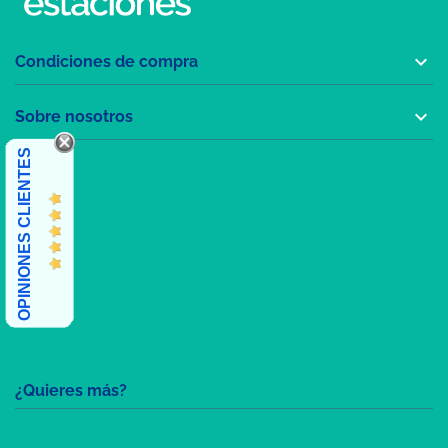

Condiciones de compra

Sobre nosotros
OPINIONES CLIENTES
¿Quieres más?