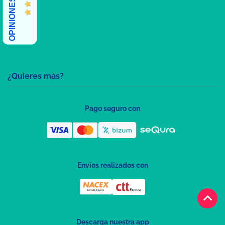
¿Quieres más?
Pago seguro con
Envíos realizados con
keyboard_arrow_up
Descarga nuestra app