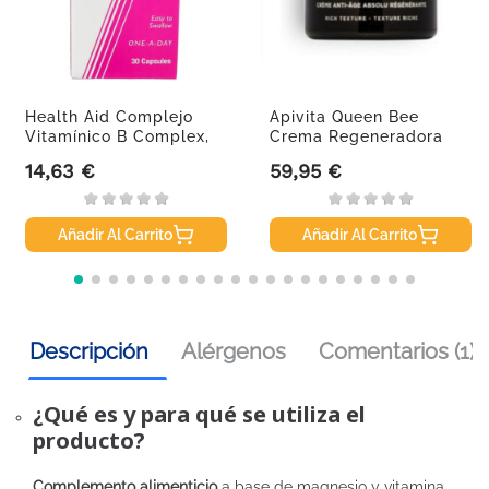
Health Aid Complejo
Apivita Queen Bee
Vitamínico B Complex,
Crema Regeneradora
30...
Antiedad...
14,63 €
59,95 €
Precio
Precio
Añadir Al Carrito
Añadir Al Carrito
Descripción
Alérgenos
Comentarios (1)
¿Qué es y para qué se utiliza el
producto?
Complemento alimenticio
a base de magnesio y vitamina