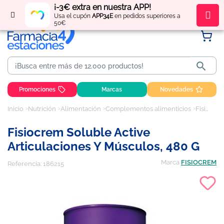
¡-3€ extra en nuestra APP!
Regístrate
y obtén
puntos
por tus compras
Usa el cupón
APP34E
en pedidos superiores a
50€

Promociones
Marcas
Novedades
Inicio
Nutrición
Alimentación
Complementos alimenticios
Fisiocrem soluble active articulaciones y músculos, 480 g
Fisiocrem Soluble Active
Articulaciones Y Músculos, 480 G
Marca
FISIOCREM
Referencia:
186215