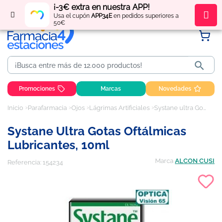
¡-3€ extra en nuestra APP!
Regístrate
y obtén
puntos
por tus compras
Usa el cupón
APP34E
en pedidos superiores a
50€

Promociones
Marcas
Novedades
Inicio
Parafarmacia
Ojos
Lágrimas Artificiales
Systane ultra Gotas oftálmicas lubricantes, 10ml
Systane Ultra Gotas Oftálmicas
Lubricantes, 10ml
Marca
ALCON CUSI
Referencia:
154234