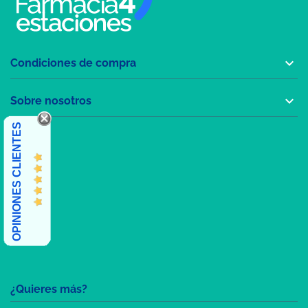

Condiciones de compra

Sobre nosotros
OPINIONES CLIENTES
¿Quieres más?