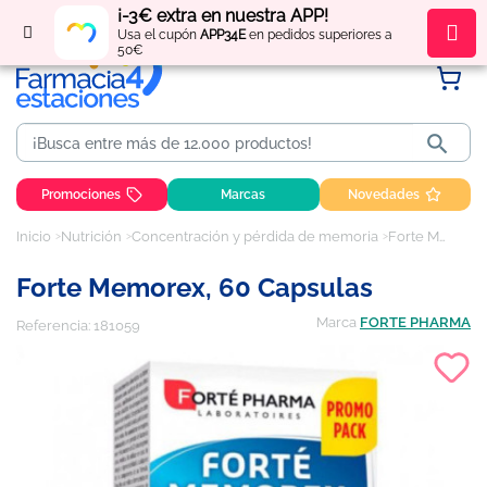
¡-3€ extra en nuestra APP!
Regístrate
y obtén
puntos
por tus compras
Usa el cupón
APP34E
en pedidos superiores a
50€

Promociones
Marcas
Novedades
Inicio
Nutrición
Concentración y pérdida de memoria
Forte Memorex, 60 capsulas
Forte Memorex, 60 Capsulas
Marca
FORTE PHARMA
Referencia:
181059