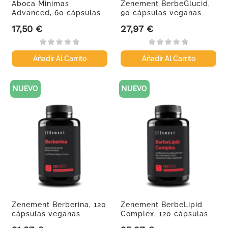
Aboca Minimas
Zenement BerbeGlucid,
Advanced, 60 cápsulas
90 cápsulas veganas
17,50 €
27,97 €
Precio
Precio
Añadir Al Carrito
Añadir Al Carrito
NUEVO
NUEVO
Zenement Berberina, 120
Zenement BerbeLipid
cápsulas veganas
Complex, 120 cápsulas
veganas