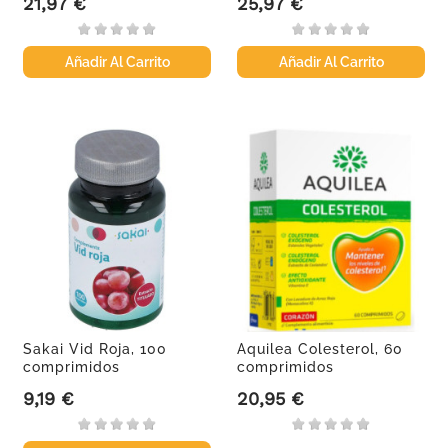
21,97 €
25,97 €
Precio
Precio
Añadir Al Carrito
Añadir Al Carrito
Sakai Vid Roja, 100
Aquilea Colesterol, 60
comprimidos
comprimidos
9,19 €
20,95 €
Precio
Precio