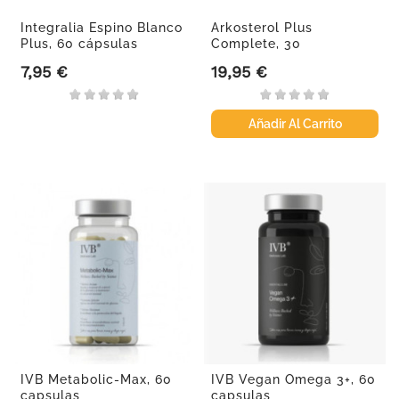
Integralia Espino Blanco
Arkosterol Plus
Plus, 60 cápsulas
Complete, 30
comprimidos
7,95 €
19,95 €
Precio
Precio
Añadir Al Carrito
IVB Metabolic-Max, 60
IVB Vegan Omega 3+, 60
capsulas
capsulas