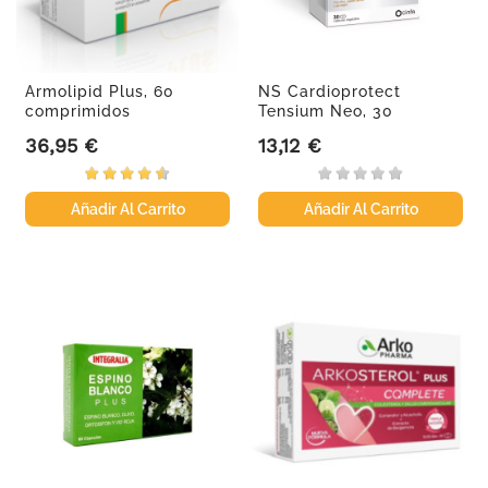
Armolipid Plus, 60
NS Cardioprotect
comprimidos
Tensium Neo, 30
cápsulas...
36,95 €
13,12 €
Precio
Precio
Añadir Al Carrito
Añadir Al Carrito