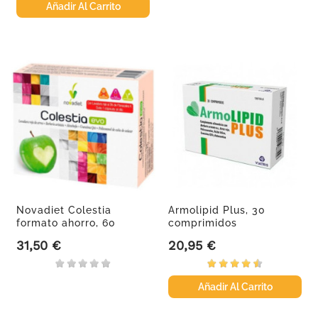
Añadir Al Carrito
Novadiet Colestia
Armolipid Plus, 30
formato ahorro, 60
comprimidos
cápsulas
31,50 €
20,95 €
Precio
Precio
Añadir Al Carrito