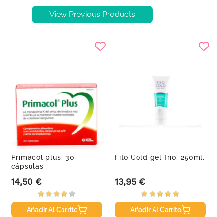
View Previous Products
Primacol plus, 30
Fito Cold gel frio, 250ml.
cápsulas
14,50 €
13,95 €
Precio
Precio
Añadir Al Carrito
Añadir Al Carrito