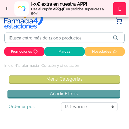
¡-3€ extra en nuestra APP!
Regístrate
y obtén
puntos
por tus compras
Usa el cupón
APP34E
en pedidos superiores a
50€

Promociones
Marcas
Novedades
Inicio
Parafarmacia
Corazón y circulación
Menú Categorías
Añadir Filtros
Ordenar por: