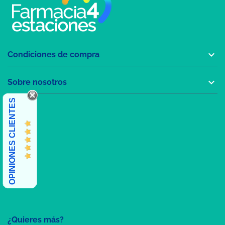

Condiciones de compra

Sobre nosotros
OPINIONES CLIENTES
¿Quieres más?