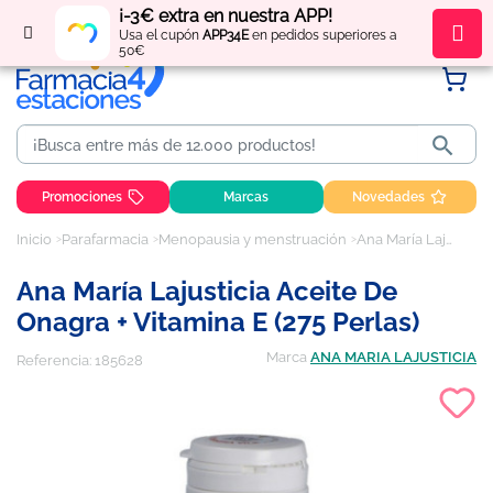
¡-3€ extra en nuestra APP!
Regístrate
y obtén
puntos
por tus compras
Usa el cupón
APP34E
en pedidos superiores a
50€

Promociones
Marcas
Novedades
Inicio
Parafarmacia
Menopausia y menstruación
Ana María Lajusticia Aceite de Onagra + Vitamina E (275 perlas)
Ana María Lajusticia Aceite De
Onagra + Vitamina E (275 Perlas)
Marca
ANA MARIA LAJUSTICIA
Referencia:
185628