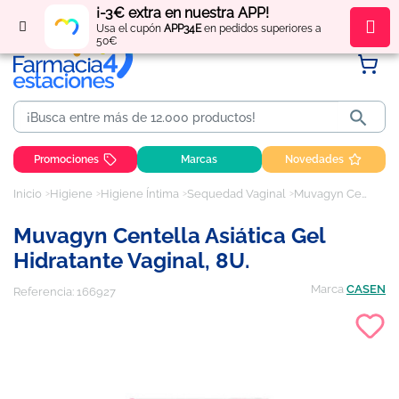
¡-3€ extra en nuestra APP!
Regístrate
y obtén
puntos
por tus compras
Usa el cupón
APP34E
en pedidos superiores a
50€

Promociones
Marcas
Novedades
Inicio
Higiene
Higiene Íntima
Sequedad Vaginal
Muvagyn Centella Asiática Gel Hidratante Vaginal, 8U.
Muvagyn Centella Asiática Gel
Hidratante Vaginal, 8U.
Marca
CASEN
Referencia:
166927