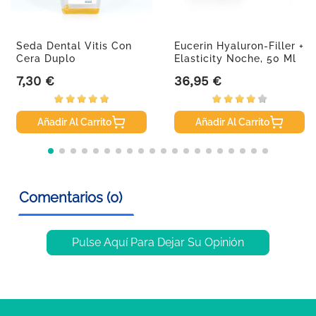
Seda Dental Vitis Con
Eucerin Hyaluron-Filler +
Cera Duplo
Elasticity Noche, 50 Ml
7,30 €
36,95 €
Precio
Precio
Añadir Al Carrito
Añadir Al Carrito
Comentarios (0)
Pulse Aquí Para Dejar Su Opinión