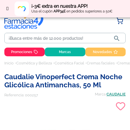
Regístrate
y obtén
puntos
por tus compras
¡-3€ extra en nuestra APP!
Usa el cupón
APP34E
en pedidos superiores a 50€

Promociones
Marcas
Novedades
Inicio
Cosmética y Belleza
Cosmética Facial
Cremas faciales
Cremas
Caudalie Vinoperfect Crema Noche
Glicólica Antimanchas, 50 Ml
Marca
CAUDALIE
Referencia:
000257