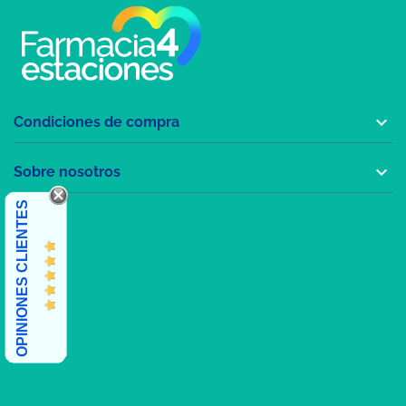

Condiciones de compra

Sobre nosotros
OPINIONES CLIENTES