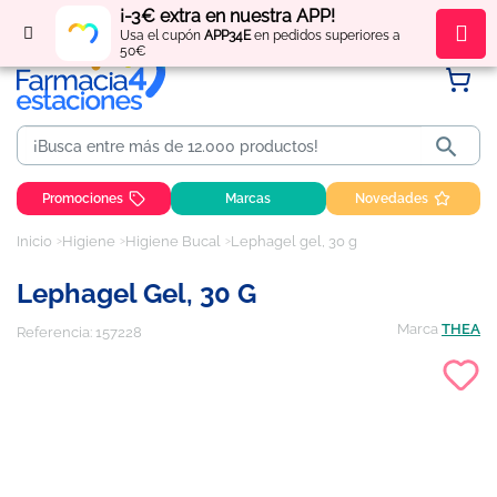
¡-3€ extra en nuestra APP!
Regístrate
y obtén
puntos
por tus compras
Usa el cupón
APP34E
en pedidos superiores a
50€

Promociones
Marcas
Novedades
Inicio
Higiene
Higiene Bucal
Lephagel gel, 30 g
Lephagel Gel, 30 G
Marca
THEA
Referencia:
157228