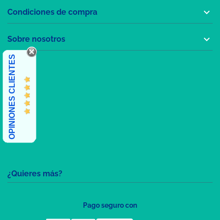

Condiciones de compra

Sobre nosotros
OPINIONES CLIENTES
¿Quieres más?
Pago seguro con