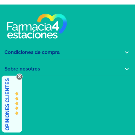

Condiciones de compra

Sobre nosotros
OPINIONES CLIENTES