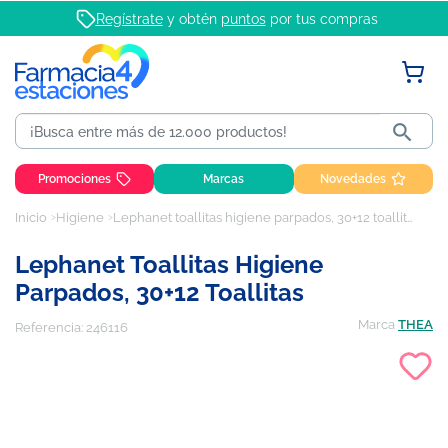
Regístrate
y obtén
puntos
por tus compras

Promociones
Marcas
Novedades
Inicio
Higiene
Lephanet toallitas higiene parpados, 30+12 toallitas
Lephanet Toallitas Higiene
Parpados, 30+12 Toallitas
Marca
THEA
Referencia:
246116