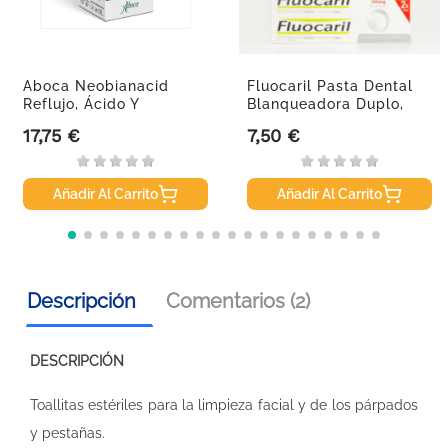
Aboca Neobianacid
Fluocaril Pasta Dental
Reflujo, Ácido Y
Blanqueadora Duplo,
Dificultades...
2X75ml.
17,75 €
7,50 €
Precio
Precio
Añadir Al Carrito
Añadir Al Carrito
Descripción
Comentarios (2)
DESCRIPCIÓN
Toallitas estériles para la limpieza facial y de los párpados
y pestañas.