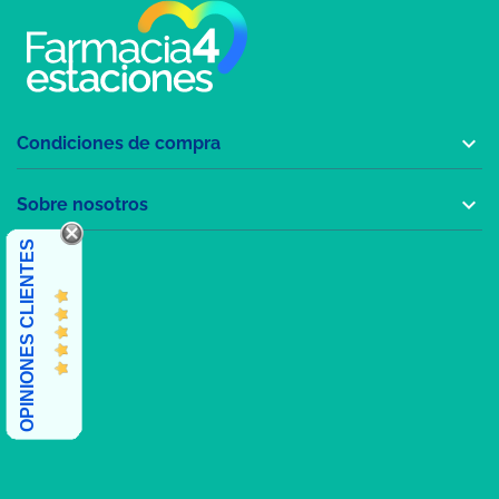

Condiciones de compra

Sobre nosotros
OPINIONES CLIENTES