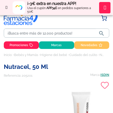
¡-3€ extra en nuestra APP!
Regístrate
y obtén
puntos
por tus compras
Usa el cupón
APP34E
en pedidos superiores a
50€

Promociones
Marcas
Novedades
Inicio
Bebés y Mamás
Higiene del bebé
Cuidado del culito
Nutracel, 50 ml
Nutracel, 50 Ml
Marca
ISDIN
Referencia:
205201