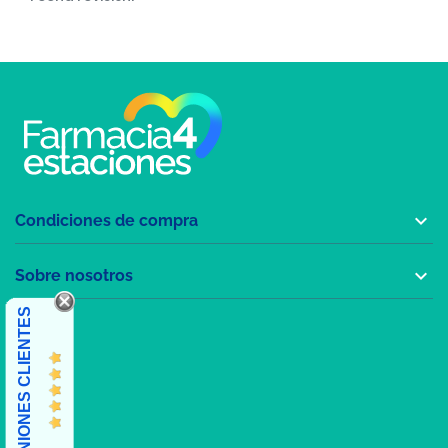

Condiciones de compra

Sobre nosotros
OPINIONES CLIENTES