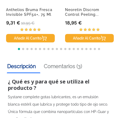
Anthelios Bruma Fresca
Neoretin Discrom
Invisible SPF50+, 75 Ml
Control Peeling...
9,31 €
18,95 €
Precio
Precio base
Precio
10,95 €
Añadir Al Carrito
Añadir Al Carrito
Descripción
Comentarios (3)
¿ Qué es y para qué se utiliza el
producto ?
Systane complete gotas lubricantes, es un emulsión
blanca estéril que lubrica y protege todo tipo de ojo seco.
Única fórmula que combina nanopartículas con HP-Guar y