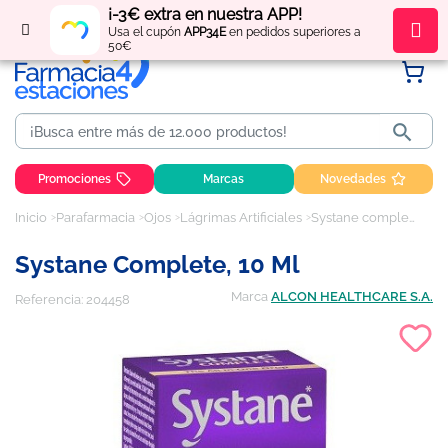
¡-3€ extra en nuestra APP!
Regístrate
y obtén
puntos
por tus compras
Usa el cupón
APP34E
en pedidos superiores a
50€

Promociones
Marcas
Novedades
Inicio
Parafarmacia
Ojos
Lágrimas Artificiales
Systane complete, 10 ml
Systane Complete, 10 Ml
Marca
ALCON HEALTHCARE S.A.
Referencia:
204458