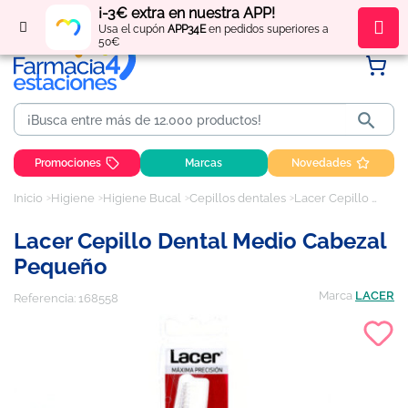
¡-3€ extra en nuestra APP!
Regístrate
y obtén
puntos
por tus compras
Usa el cupón
APP34E
en pedidos superiores a
50€

Promociones
Marcas
Novedades
Inicio
Higiene
Higiene Bucal
Cepillos dentales
Lacer Cepillo Dental Medio Cabezal Pequeño
Lacer Cepillo Dental Medio Cabezal
Pequeño
Marca
LACER
Referencia:
168558