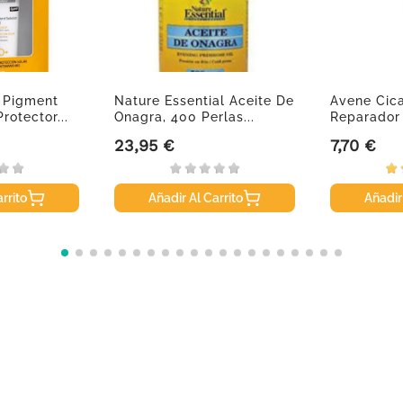
º Pigment
Nature Essential Aceite De
Avene Cic
rotector...
Onagra, 400 Perlas...
Reparador 
23,95 €
7,70 €
Precio
Precio
rrito
Añadir Al Carrito
Añadir