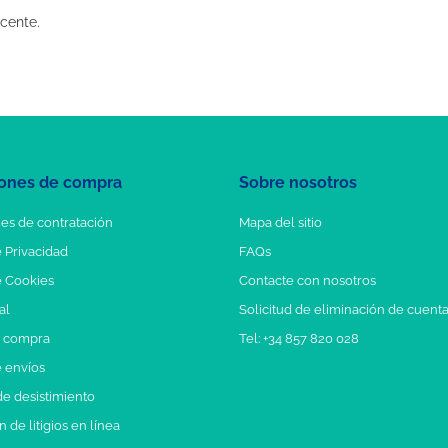
cente.
ones de compra
Sobre nosotros
es de contratación
Mapa del sitio
e Privacidad
FAQs
e Cookies
Contacte con nosotros
al
Solicitud de eliminación de cuent
e compra
Tel: +34 857 820 028
e envíos
e desistimiento
 de litigios en línea