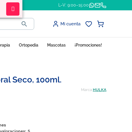
L–V: 9:00–15:00

Mi cuenta
erapia
Ortopedia
Mascotas
¡Promociones!
ral Seco, 100ml.
Marca
HULKA
ones
º valoraciones:
5