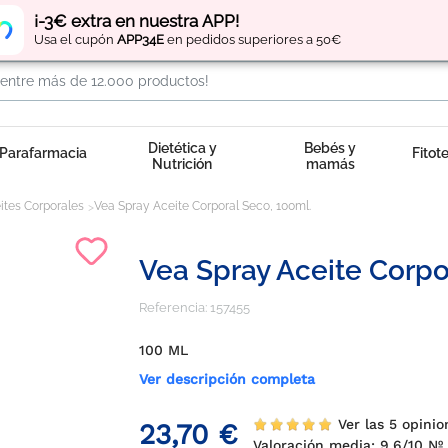
Regístrate
y obtén
puntos
por tus compras
¡-3€ extra en nuestra APP!
Usa el cupón
APP34E
en pedidos superiores a 50€
Dietética y
Bebés y
Parafarmacia
Fitot
Nutrición
mamás
ites Corporales
Vea Spray Aceite Corporal Seco, 100ml.
Vea Spray Aceite Corpo
Referencia:
157455
100 ML
Ver descripción completa
Ver las 5 opini
23,70 €
Valoración media:
9.6
/10 N