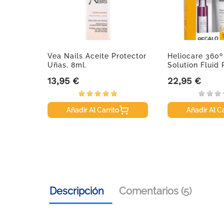
e
Vea Nails Aceite Protector
Heliocare 360
Uñas, 8ml.
Solution Fluid P
13,95 €
22,95 €
Precio
Precio
Añadir Al Carrito
Añadir Al Ca
Descripción
Comentarios (5)