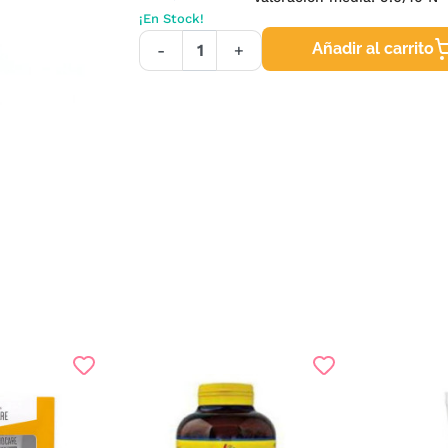
¡En Stock!
Añadir al carrito
-
+