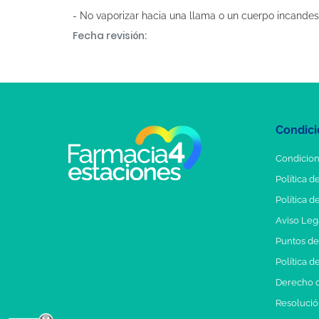
- No vaporizar hacia una llama o un cuerpo incandes
Fecha revisión:
Condici
Condicion
Política d
Política d
Aviso Leg
Puntos d
Política d
Derecho d
Resolución