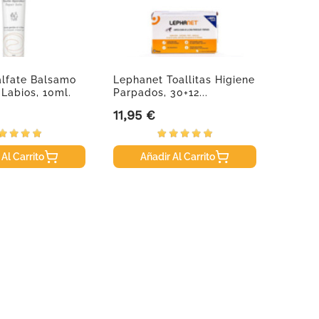
alfate Balsamo
Lephanet Toallitas Higiene
Oftan
Labios, 10ml.
Parpados, 30+12...
Caps.
11,95 €
43,95
Precio
Precio
 Al Carrito
Añadir Al Carrito
A