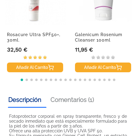
Rosacure Ultra SPF50+,
Galenicum Rosenium
30ml.
Cleanser 100ml
32,50 €
11,95 €
Precio
Precio
Añadir Al Carrito
Añadir Al Carrito
Descripción
Comentarios (1)
Fotoprotector corporal en spray transparente, fresco y de
secado inmediato que está especialmente formulado para
la piel de los niños a partir de 3 años.
Ofrece una alta protección UVB y UVA SPF 50.
Su fórmula mejorada con Ginger Cell Protect, un extracto