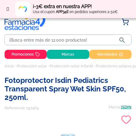
Regístrate
y obtén
puntos
por tus compras
¡-3€ extra en nuestra APP!
Usa el cupón
APP34E
en pedidos superiores a 50€

Promociones
Marcas
Novedades
Inicio
Protección solar
Protección solar infantil
Protectores solares 
Fotoprotector Isdin Pediatrics
Transparent Spray Wet Skin SPF50,
250ml.
Marca
ISDIN
Referencia:
197464