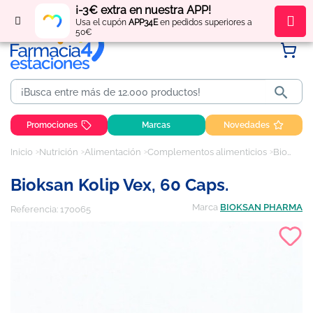
¡-3€ extra en nuestra APP!
Regístrate
y obtén
puntos
por tus compras
Usa el cupón
APP34E
en pedidos superiores a
50€

Promociones
Marcas
Novedades
Inicio
Nutrición
Alimentación
Complementos alimenticios
Bioksan Kolip Vex, 60 Caps.
Bioksan Kolip Vex, 60 Caps.
Marca
BIOKSAN PHARMA
Referencia:
170065