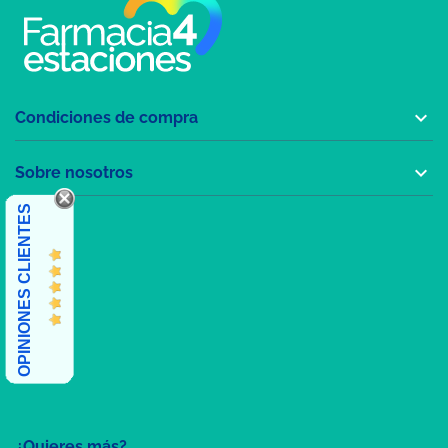

Condiciones de compra

Sobre nosotros
OPINIONES CLIENTES
¿Quieres más?