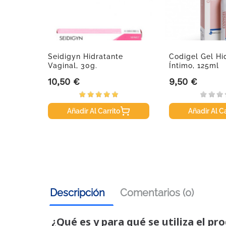
 Crema
Seidigyn Hidratante
Codigel Gel Hi
Vaginal, 30g.
Íntimo, 125ml
10,50 €
9,50 €
Precio
Precio
Añadir Al Carrito
Añadir Al Ca
Descripción
Comentarios (0)
¿Qué es y para qué se utiliza el pr