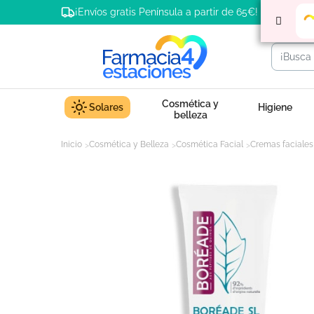
¡Envíos gratis Península a partir de 65€!
Cosmética y
Solares
Higiene
belleza
Inicio
Cosmética y Belleza
Cosmética Facial
Cremas faciales