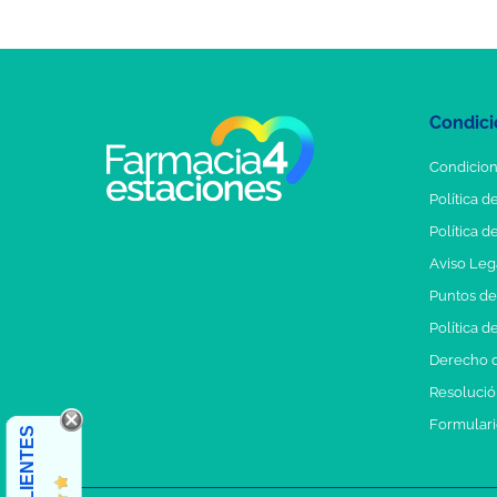
Condici
Condicion
Política d
Política d
Aviso Leg
Puntos d
Política d
Derecho d
Resolución
Formulari