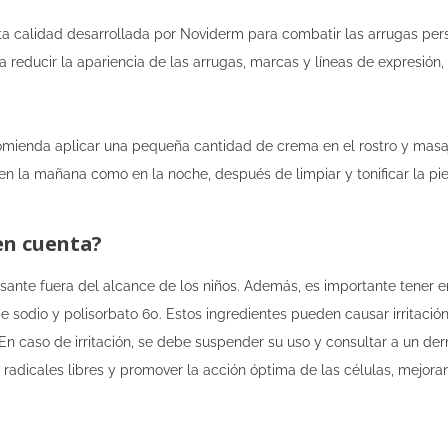
 calidad desarrollada por Noviderm para combatir las arrugas persis
reducir la apariencia de las arrugas, marcas y líneas de expresión, d
recomienda aplicar una pequeña cantidad de crema en el rostro y ma
 en la mañana como en la noche, después de limpiar y tonificar la piel
en cuenta?
ante fuera del alcance de los niños. Además, es importante tener e
do de sodio y polisorbato 60. Estos ingredientes pueden causar irritac
. En caso de irritación, se debe suspender su uso y consultar a un d
radicales libres y promover la acción óptima de las células, mejoran