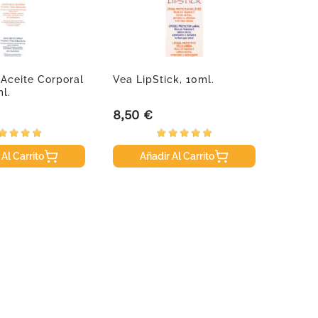
Aceite Corporal
Vea LipStick, 10ml.
Novid
l.
Lavan
8,50 €
14,60
Precio
Precio
 Al Carrito
Añadir Al Carrito
A