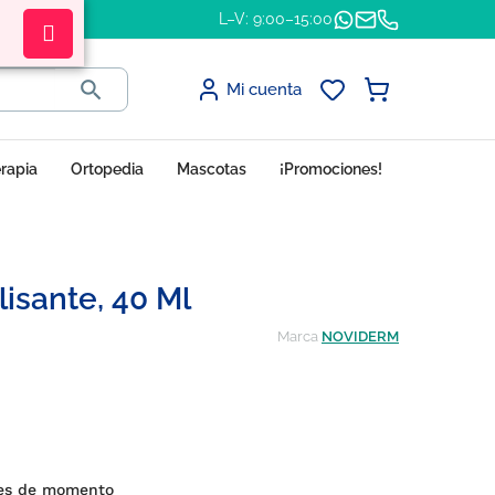
L–V: 9:00–15:00

Mi cuenta
erapia
Ortopedia
Mascotas
¡Promociones!
isante, 40 Ml
Marca
NOVIDERM
nes de momento