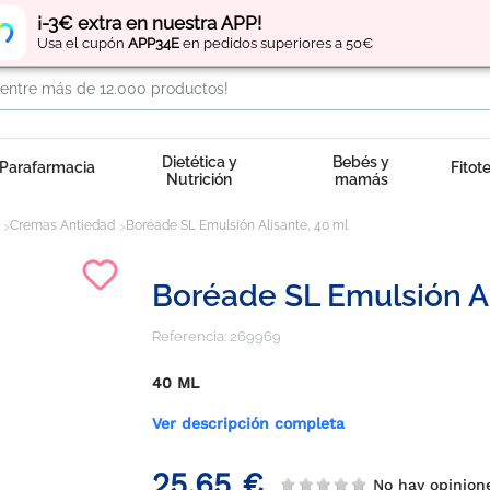
Regístrate
y obtén
puntos
por tus compras
¡-3€ extra en nuestra APP!
Usa el cupón
APP34E
en pedidos superiores a 50€
Dietética y
Bebés y
Parafarmacia
Fitot
Nutrición
mamás
Cremas Antiedad
Boréade SL Emulsión Alisante, 40 ml
Boréade SL Emulsión Al
Referencia:
269969
40 ML
Ver descripción completa
25,65 €
No hay opinio