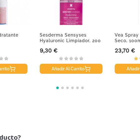
dratante
Sesderma Sensyses
Vea Spray 
Hyaluronic Limpiador, 200
Seco, 100m
Ml
9,30 €
23,70 €
Precio
Precio
rrito
Añadir Al Carrito
Añadir
oducto?