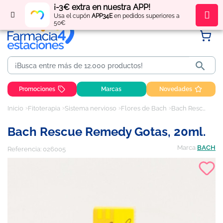
¡-3€ extra en nuestra APP!
Regístrate
y obtén
puntos
por tus compras
Usa el cupón
APP34E
en pedidos superiores a
50€

Promociones
Marcas
Novedades
Inicio
Fitoterapia
Sistema nervioso
Flores de Bach
Bach Rescue Remedy Gotas, 20ml.
Bach Rescue Remedy Gotas, 20ml.
Marca
BACH
Referencia:
026005