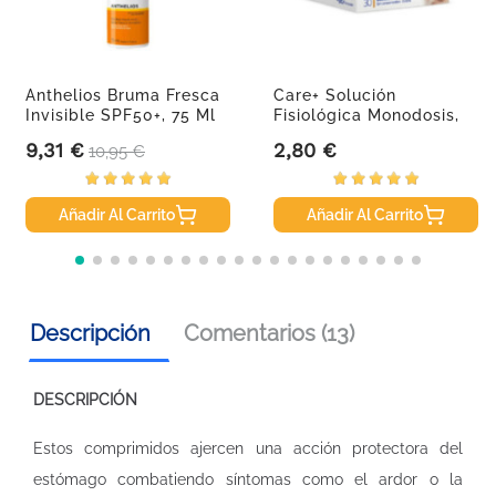
Anthelios Bruma Fresca
Care+ Solución
Invisible SPF50+, 75 Ml
Fisiológica Monodosis,
30 Uds De...
9,31 €
2,80 €
Precio
Precio base
Precio
10,95 €
Añadir Al Carrito
Añadir Al Carrito
Descripción
Comentarios (13)
DESCRIPCIÓN
Estos comprimidos ajercen una acción protectora del
estómago combatiendo síntomas como el ardor o la