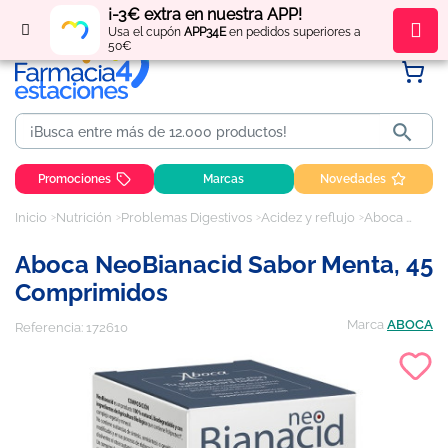
¡-3€ extra en nuestra APP!
Regístrate
y obtén
puntos
por tus compras
Usa el cupón
APP34E
en pedidos superiores a
50€

Promociones
Marcas
Novedades
Inicio
Nutrición
Problemas Digestivos
Acidez y reflujo
Aboca NeoBianacid sabor menta, 45 comprimidos
Aboca NeoBianacid Sabor Menta, 45
Comprimidos
Marca
ABOCA
Referencia:
172610