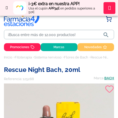
¡-3€ extra en nuestra APP!
Regístrate
y obtén
puntos
por tus compras
Usa el cupón
APP34E
en pedidos superiores a
50€

Promociones
Marcas
Novedades
Inicio
Fitoterapia
Sistema nervioso
Flores de Bach
Rescue Night Bach, 20ml
Rescue Night Bach, 20ml
Marca
BACH
Referencia:
125288