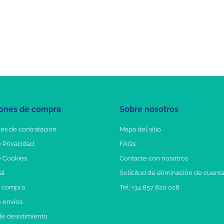
ones de compra
Sobre nosotros
es de contratación
Mapa del sitio
e Privacidad
FAQs
e Cookies
Contacte con nosotros
al
Solicitud de eliminación de cuent
e compra
Tel: +34 857 820 028
e envíos
e desistimiento