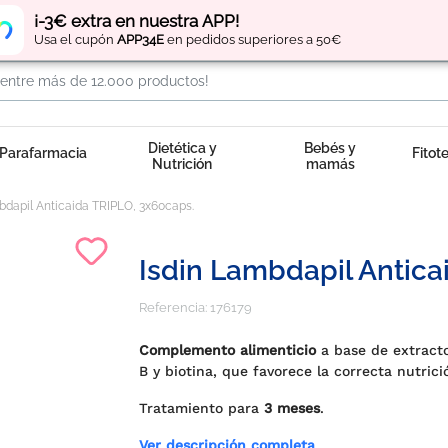
Regístrate
y obtén
puntos
por tus compras
¡-3€ extra en nuestra APP!
Usa el cupón
APP34E
en pedidos superiores a 50€
Dietética y
Bebés y
Parafarmacia
Fitot
Nutrición
mamás
bdapil Anticaida TRIPLO, 3x60caps.
Isdin Lambdapil Antica
Referencia:
176179
Complemento alimenticio
a base de extracto
B y biotina, que favorece la correcta nutrició
Tratamiento para
3 meses
.
Ver descripción completa