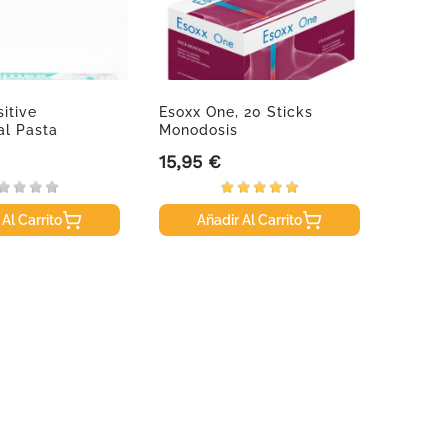
itive
Esoxx One, 20 Sticks
KAL O
al Pasta
Monodosis
60 Per
..
15,95 €
22,90
Precio
Precio
 Al Carrito
Añadir Al Carrito
A