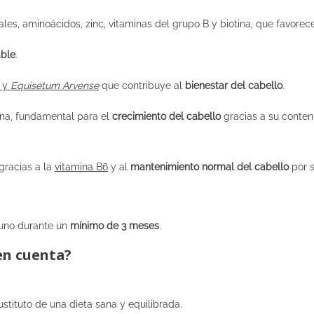
les, aminoácidos, zinc, vitaminas del grupo B y biotina, que favorec
able
.
y
Equisetum Arvense
que contribuye al
bienestar del cabello
.
tina, fundamental para el
crecimiento del cabello
gracias a su conte
gracias a la
vitamina B6
y al
mantenimiento normal del cabello
por 
uno durante un
mínimo de 3 meses
.
en cuenta?
tituto de una dieta sana y equilibrada.