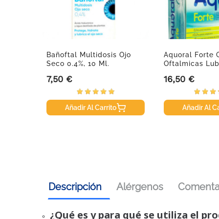
cia, 30
Bañoftal Multidosis Ojo
Aquoral Forte 
Seco 0.4%, 10 Ml.
Oftalmicas Lub
30...
7,50 €
16,50 €
Precio
Precio
Añadir Al Carrito
Añadir Al Ca
Descripción
Alérgenos
Comentar
¿Qué es y para qué se utiliza el pr