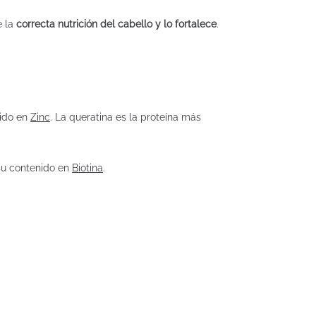
e la
correcta nutrición del cabello y lo fortalece
.
nido en
Zinc
. La queratina es la proteína más
su contenido en
Biotina
.