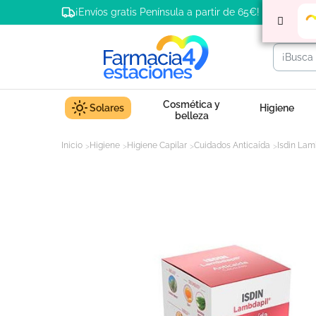
¡Envíos gratis Península a partir de 65€!
Cosmética y
Solares
Higiene
belleza
Inicio
Higiene
Higiene Capilar
Cuidados Anticaída
Isdin Lam