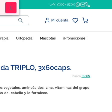
L–V: 9:00–15:00

Mi cuenta
erapia
Ortopedia
Mascotas
¡Promociones!
ida TRIPLO, 3x60caps.
Marca
ISDIN
s vegetales, aminoácidos, zinc, vitaminas del grupo
n del cabello y lo fortalece.