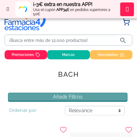
¡-3€ extra en nuestra APP!
Regístrate
y obtén
puntos
por tus compras
Usa el cupón
APP34E
en pedidos superiores a
50€

Promociones
Marcas
Novedades
BACH
Añadir Filtros
Ordenar por: