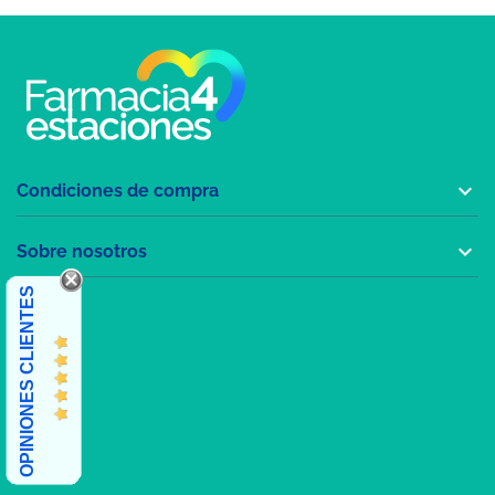

Condiciones de compra

Sobre nosotros
OPINIONES CLIENTES