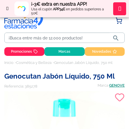
¡-3€ extra en nuestra APP!
Regístrate
y obtén
puntos
por tus compras
Usa el cupón
APP34E
en pedidos superiores a
50€

Promociones
Marcas
Novedades
Inicio
Cosmética y Belleza
Genocutan Jabón Líquido, 750 ml
Genocutan Jabón Líquido, 750 Ml
Marca
GENOVE
Referencia:
385278