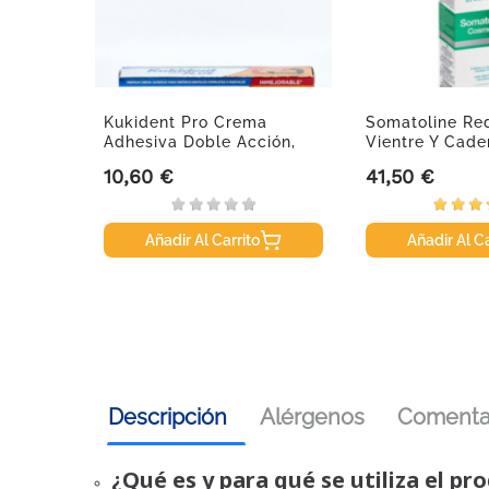
t, 28
Kukident Pro Crema
Somatoline Re
Adhesiva Doble Acción,
Vientre Y Cade
40g.
Express,...
10,60 €
41,50 €
Precio
Precio
Añadir Al Carrito
Añadir Al Ca
Descripción
Alérgenos
Comentar
¿Qué es y para qué se utiliza el pr