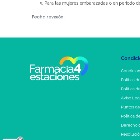
Para las mujeres embarazadas o en periodo de 
Fecha revisión:
Condici
Condicion
Política d
Política d
Aviso Leg
Puntos d
Política d
Derecho d
Resolución