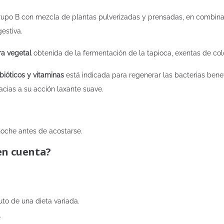
rupo B con mezcla de plantas pulverizadas y prensadas, en combinac
gestiva.
ra vegetal
obtenida de la fermentación de la tapioca, exentas de color
bióticos y vitaminas
está indicada para regenerar las bacterias benef
cias a su acción laxante suave.
 noche antes de acostarse.
en cuenta?
to de una dieta variada.
.