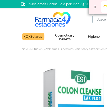
¡Envíos gratis Península a partir de 65€!
Cosmética y
Solares
Higiene
belleza
Inicio
Nutrición
Problemas Digestivos
Diarrea y estreñimient