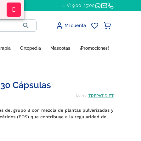
L–V: 9:00–15:00

Mi cuenta
erapia
Ortopedia
Mascotas
¡Promociones!
, 30 Cápsulas
Marca
TREPAT DIET
s del grupo B con mezcla de plantas pulverizadas y
áridos (FOS) que contribuye a la regularidad del