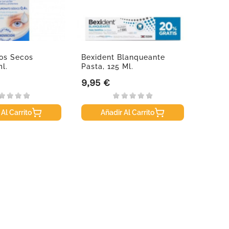
jos Secos
Bexident Blanqueante
La Ro
ml.
Pasta, 125 Ml.
Serum
9,95 €
41,95
Precio
Precio
 Al Carrito
Añadir Al Carrito
A