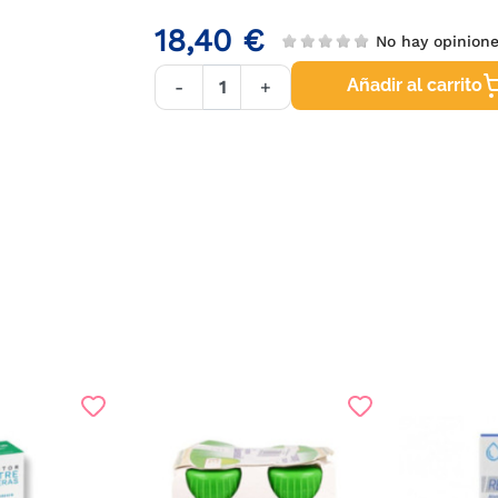
18,40 €
No hay opinio
Añadir al carrito
-
+