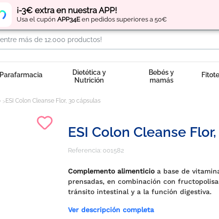
Regístrate
y obtén
puntos
por tus compras
¡-3€ extra en nuestra APP!
Usa el cupón
APP34E
en pedidos superiores a 50€
Dietética y
Bebés y
Parafarmacia
Fitot
Nutrición
mamás
o
ESI Colon Cleanse Flor, 30 cápsulas
ESI Colon Cleanse Flor
Referencia:
001582
Complemento alimenticio
a base de vitamina
prensadas, en combinación con fructopolisac
tránsito intestinal y a la función digestiva.
Ver descripción completa