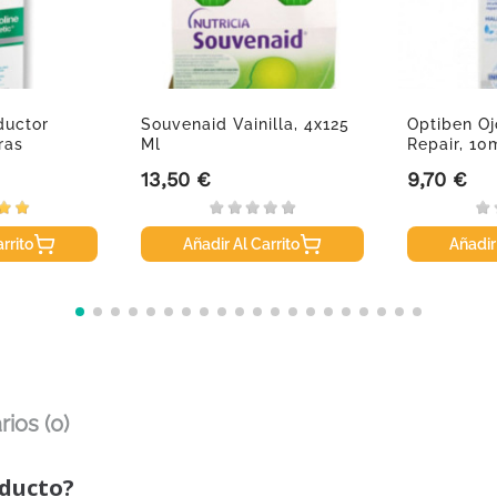
ductor
Souvenaid Vainilla, 4x125
Optiben O
ras
Ml
Repair, 10
13,50 €
9,70 €
Precio
Precio
rrito
Añadir Al Carrito
Añadir
ios (0)
oducto?