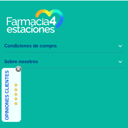

Condiciones de compra

Sobre nosotros
OPINIONES CLIENTES