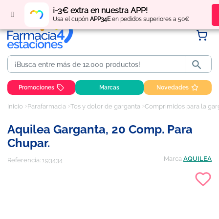
Regístrate
y obtén
puntos
por tus compras
¡-3€ extra en nuestra APP!
Usa el cupón
APP34E
en pedidos superiores a 50€

Promociones
Marcas
Novedades
Inicio
Parafarmacia
Tos y dolor de garganta
Comprimidos para la gar
Aquilea Garganta, 20 Comp. Para
Chupar.
Marca
AQUILEA
Referencia:
193434