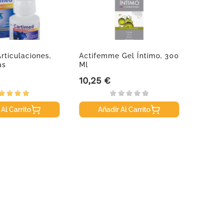
rticulaciones,
Actifemme Gel Íntimo, 300
Helio
as
Ml
Fluid 
10,25 €
22,70
Precio
Precio
 Al Carrito
Añadir Al Carrito
A