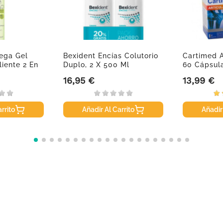
ega Gel
Bexident Encías Colutorio
Cartimed A
iente 2 En
Duplo, 2 X 500 Ml
60 Cápsul
16,95 €
13,99 €
Precio
Precio
rrito
Añadir Al Carrito
Añadir