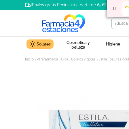
¡Envíos gratis Península a partir de 65€!
Cosmética y
Solares
Higiene
belleza
Inicio
Parafarmacia
Ojos
Colirios y gotas
Estila Toallitas ocu