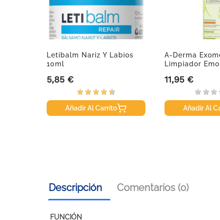
Letibalm Nariz Y Labios
A-Derma Exom
10ml
Limpiador Emol
1...
5,85 €
11,95 €
Precio
Precio
Añadir Al Carrito
Añadir Al Ca
Descripción
Comentarios (0)
FUNCIÓN