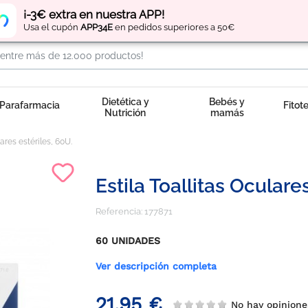
Regístrate
y obtén
puntos
por tus compras
¡-3€ extra en nuestra APP!
Usa el cupón
APP34E
en pedidos superiores a 50€
Dietética y
Bebés y
Parafarmacia
Fitot
Nutrición
mamás
lares estériles, 60U.
Estila Toallitas Oculare
Referencia:
177871
60 UNIDADES
Ver descripción completa
21,95 €
No hay opinio