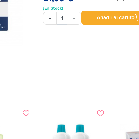
¡En Stock!
Añadir al carrito
-
+