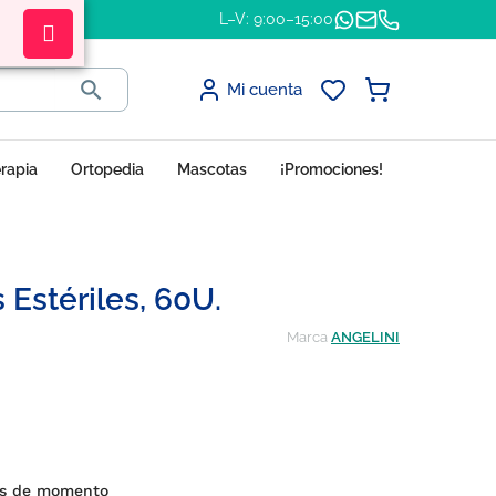
L–V: 9:00–15:00

Mi cuenta
erapia
Ortopedia
Mascotas
¡Promociones!
s Estériles, 60U.
Marca
ANGELINI
nes de momento