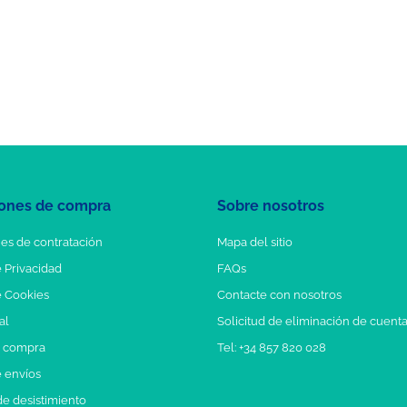
ones de compra
Sobre nosotros
es de contratación
Mapa del sitio
e Privacidad
FAQs
e Cookies
Contacte con nosotros
al
Solicitud de eliminación de cuent
e compra
Tel: +34 857 820 028
e envíos
e desistimiento