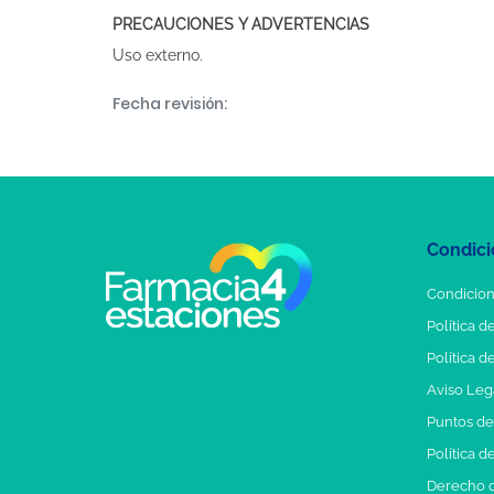
PRECAUCIONES Y ADVERTENCIAS
Uso externo.
Fecha revisión:
Condici
Condicion
Política d
Política d
Aviso Leg
Puntos d
Política d
Derecho d