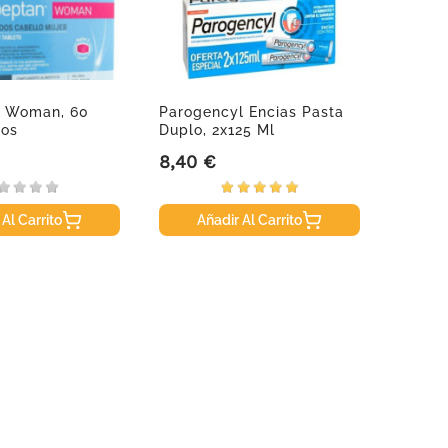
n Woman, 60
Parogencyl Encias Pasta
Isdin
os
Duplo, 2x125 Ml
Crema 
8,40 €
18,30
Precio
Precio
 Al Carrito
Añadir Al Carrito
A