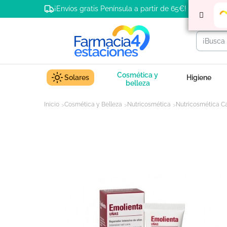
¡Envíos gratis Península a partir de 65€!
Cosmética y
Solares
Higiene
belleza
Inicio
Cosmética y Belleza
Nutricosmética
Nutricosmética C