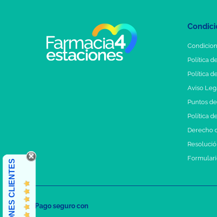
Condici
Condicion
Política d
Política d
Aviso Leg
Puntos d
Política d
Derecho d
Resolución
Formulari
OPINIONES CLIENTES
Pago seguro con