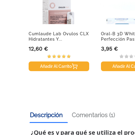
, 10 Ml
Cumlaude Lab Ovulos CLX
Oral-B 3D Whi
Hidratantes Y...
Perfección Past
12,60 €
3,95 €
Precio
Precio
Añadir Al Carrito
Añadir Al Ca
Descripción
Comentarios (1)
¿Qué es y para qué se utiliza el pr