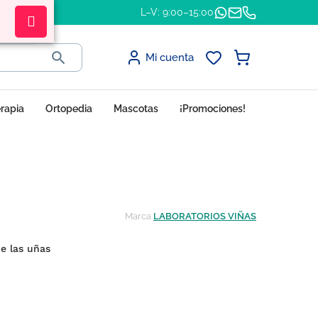
L–V: 9:00–15:00

Mi cuenta
erapia
Ortopedia
Mascotas
¡Promociones!
Marca
LABORATORIOS VIÑAS
de las uñas