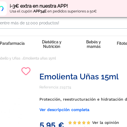
Regístrate
y obtén
puntos
por tus compras
¡-3€ extra en nuestra APP!
Usa el cupón
APP34E
en pedidos superiores a 50€
Dietética y
Bebés y
Parafarmacia
Fitot
Nutrición
mamás
abello y Uñas
Emolienta uñas 15ml
Emolienta Uñas 15ml
Referencia:
219774
Protección, reestructuración e hidratación 
Ver descripción completa
Ver la opinión
5,95 €