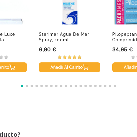
te Luxe
Sterimar Agua De Mar
Pilopepta
a...
Spray, 100ml.
Comprimid
6,90 €
34,95 €
Precio
Precio
rrito
Añadir Al Carrito
Añadir
oducto?