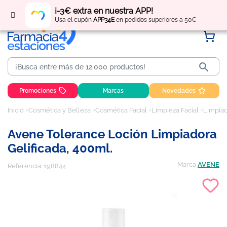
Regístrate
y obtén
puntos
por tus compras
¡-3€ extra en nuestra APP!
Usa el cupón
APP34E
en pedidos superiores a 50€

Promociones
Marcas
Novedades
Inicio
Cosmética y Belleza
Cosmética Facial
Limpieza Facial
Limpiad
Avene Tolerance Loción Limpiadora
Gelificada, 400ml.
Marca
AVENE
Referencia:
198844