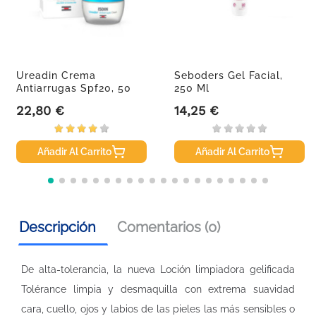
Ureadin Crema
Seboders Gel Facial,
Antiarrugas Spf20, 50
250 Ml
Ml
22,80 €
14,25 €
Precio
Precio
Añadir Al Carrito
Añadir Al Carrito
Descripción
Comentarios (0)
De alta-tolerancia, la nueva Loción limpiadora gelificada
Tolérance limpia y desmaquilla con extrema suavidad
cara, cuello, ojos y labios de las pieles las más sensibles o