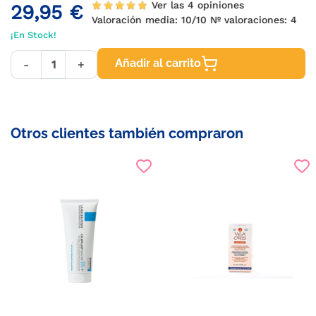
Ver las 4 opiniones
29,95 €
Valoración media:
10
/10 Nº valoraciones:
4
¡En Stock!
Añadir al carrito
-
+
Otros clientes también compraron