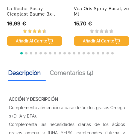
La Roche-Posay
Vea Oris Spray Bucal, 20
Cicaplast Baume B5+,
Ml
100ml
16,99 €
15,70 €
Precio
Precio
Añadir Al Carrito
Añadir Al Carrito
Descripción
Comentarios (4)
ACCIÓN Y DESCRIPCIÓN
Complemento alimenticio a base de ácidos grasos Omega
3 (DHA y EPA).
Complementa las necesidades diarias de los ácidos
grasos omega 3 (DHA YEPA), carotenoides (Iuteina y