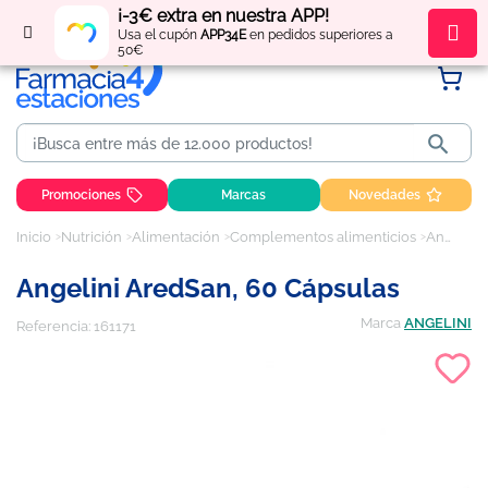
¡-3€ extra en nuestra APP!
Regístrate
y obtén
puntos
por tus compras
Usa el cupón
APP34E
en pedidos superiores a
50€

Promociones
Marcas
Novedades
Inicio
Nutrición
Alimentación
Complementos alimenticios
Angelini AredSan, 60 cápsulas
Angelini AredSan, 60 Cápsulas
Marca
ANGELINI
Referencia:
161171