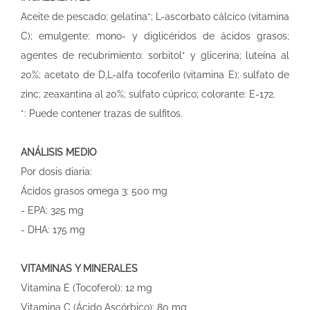
Aceite de pescado; gelatina*; L-ascorbato cálcico (vitamina
C); emulgente: mono- y diglicéridos de ácidos grasos;
agentes de recubrimiento: sorbitol* y glicerina; luteína al
20%; acetato de D,L-alfa tocoferilo (vitamina E); sulfato de
zinc; zeaxantina al 20%; sulfato cúprico; colorante: E-172.
*: Puede contener trazas de sulfitos.
ANÁLISIS MEDIO
Por dosis diaria:
Ácidos grasos omega 3: 500 mg
- EPA: 325 mg
- DHA: 175 mg
VITAMINAS Y MINERALES
Vitamina E (Tocoferol): 12 mg
Vitamina C (Ácido Ascórbico): 80 mg