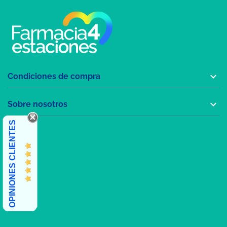

Condiciones de compra

Sobre nosotros
OPINIONES CLIENTES