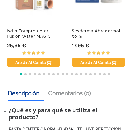
Isdin Fotoprotector
Sesderma Abradermol,
Fusion Water MAGIC
50 G
Repair...
25,95 €
17,95 €
Precio
Precio
Añadir Al Carrito
Añadir Al Carrito
Descripción
Comentarios (0)
¿Qué es y para qué se utiliza el
producto?
PASTA DENTÍFRICA ORAL-B 3D WHITE LUXE PERFECCIÓN