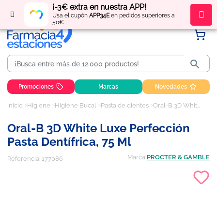
¡-3€ extra en nuestra APP!
Regístrate
y obtén
puntos
por tus compras
Usa el cupón
APP34E
en pedidos superiores a
50€

Promociones
Marcas
Novedades
Inicio
Higiene
Higiene Bucal
Pasta de dientes
Oral-B 3D White Luxe perfección pasta dentífrica, 75 ml
Oral-B 3D White Luxe Perfección
Pasta Dentífrica, 75 Ml
Marca
PROCTER & GAMBLE
Referencia:
177086