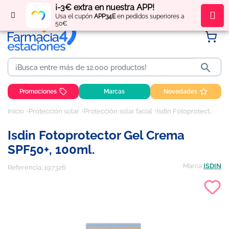
¡-3€ extra en nuestra APP!
Regístrate
y obtén
puntos
por tus compras
Usa el cupón
APP34E
en pedidos superiores a
50€

Promociones
Marcas
Novedades
Inicio
Protección solar
Protección solar facial
Isdin Fotoprotector Gel Crema SPF50+, 100ml.
Isdin Fotoprotector Gel Crema
SPF50+, 100ml.
Marca
ISDIN
Referencia:
197326