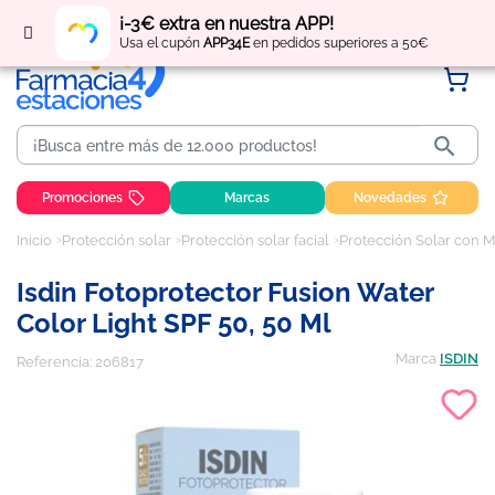
Regístrate
y obtén
puntos
por tus compras
¡-3€ extra en nuestra APP!
Usa el cupón
APP34E
en pedidos superiores a 50€

Promociones
Marcas
Novedades
Inicio
Protección solar
Protección solar facial
Protección Solar con M
Isdin Fotoprotector Fusion Water
Color Light SPF 50, 50 Ml
Marca
ISDIN
Referencia:
206817