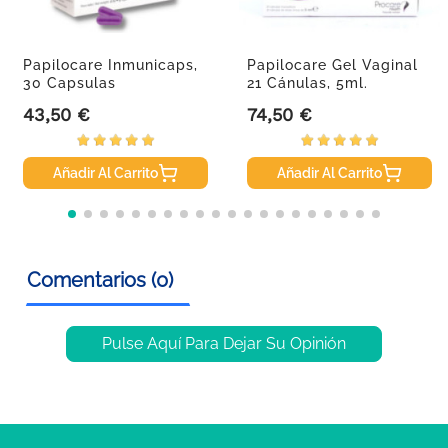
Papilocare Inmunicaps,
Papilocare Gel Vaginal
30 Capsulas
21 Cánulas, 5ml.
43,50 €
74,50 €
Precio
Precio
Añadir Al Carrito
Añadir Al Carrito
Comentarios (0)
Pulse Aquí Para Dejar Su Opinión