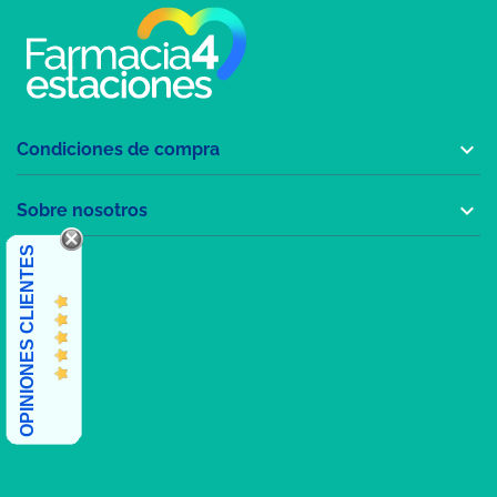

Condiciones de compra

Sobre nosotros
OPINIONES CLIENTES