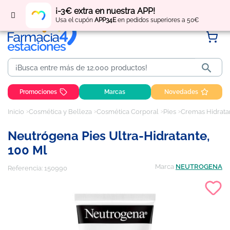
Regístrate
y obtén
puntos
por tus compras
¡-3€ extra en nuestra APP!
Usa el cupón
APP34E
en pedidos superiores a 50€

Promociones
Marcas
Novedades
Inicio
Cosmética y Belleza
Cosmética Corporal
Pies
Cremas Hidrata
Neutrógena Pies Ultra-Hidratante,
100 Ml
Marca
NEUTROGENA
Referencia:
150990