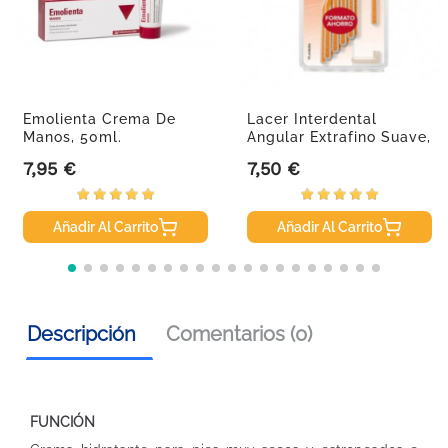
Emolienta Crema De
Lacer Interdental
Manos, 50ml.
Angular Extrafino Suave,
10uds.
7,95 €
7,50 €
Precio
Precio
Añadir Al Carrito
Añadir Al Carrito
Descripción
Comentarios (0)
FUNCIÓN