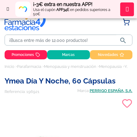
¡-3€ extra en nuestra APP!
Regístrate
y obtén
puntos
por tus compras
Usa el cupón
APP34E
en pedidos superiores a
50€

Promociones
Marcas
Novedades
Inicio
Parafarmacia
Menopausia y menstruación
Menopausia
Ymea día y noche, 60 cápsulas
Ymea Día Y Noche, 60 Cápsulas
Marca
PERRIGO ESPAÑA, S.A.
Referencia:
196921