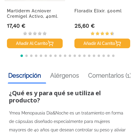
Martiderm Acniover
Floradix Elixir. 500ml
Cremigel Activo, 40ml.
17,40 €
25,60 €
Precio
Precio
Añadir Al Carrito
Añadir Al Carrito
Descripción
Alérgenos
Comentarios (1)
¿Qué es y para qué se utiliza el
producto?
Ymea Menopausia Día&Noche es un tratamiento en forma
de cápsulas diseñado especialmente para mujeres
mayores de 40 años que desean controlar su peso y aliviar