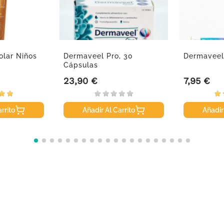
olar Niños
Dermaveel Pro, 30
Dermaveel
l
Cápsulas
23,90 €
7,95 €
 base
Precio
Precio
rrito
Añadir Al Carrito
Añadir