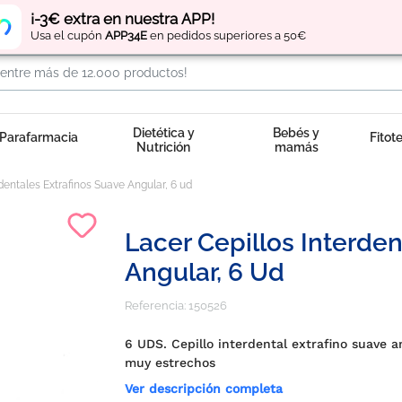
Regístrate
y obtén
puntos
por tus compras
¡-3€ extra en nuestra APP!
Usa el cupón
APP34E
en pedidos superiores a 50€
Dietética y
Bebés y
Parafarmacia
Fitot
Nutrición
mamás
dentales Extrafinos Suave Angular, 6 ud
Lacer Cepillos Interden
Angular, 6 Ud
Referencia:
150526
6 UDS. Cepillo interdental extrafino suave a
muy estrechos
Ver descripción completa