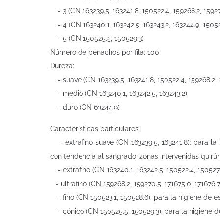
- 3 (CN 163239.5, 163241.8, 150522.4, 159268.2, 159270
- 4 (CN 163240.1, 163242.5, 163243.2, 163244.9, 15052
- 5 (CN 150525.5, 150529.3)
Número de penachos por fila: 100
Dureza:
- suave (CN 163239.5, 163241.8, 150522.4, 159268.2, 15
- medio (CN 163240.1, 163242.5, 163243.2)
- duro (CN 63244.9)
Características particulares:
- extrafino suave (CN 163239.5, 163241.8): para la 
con tendencia al sangrado, zonas intervenidas quirú
- extrafino (CN 163240.1, 163242.5, 150522.4, 150527
- ultrafino (CN 159268.2, 159270.5, 171675.0, 171676
- fino (CN 150523.1, 150528.6): para la higiene de e
- cónico (CN 150525.5, 150529.3): para la higiene d