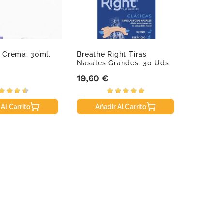
 Crema, 30ml.
Breathe Right Tiras
Recuge
Nasales Grandes, 30 Uds
19,60 €
12,95
Precio
Precio
 Al Carrito
Añadir Al Carrito
A