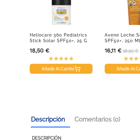
cal
Heliocare 360 Pediatrics
Avene Leche S
Ml
Stick Solar SPF50+, 25 G
SPF50+, 250 M
18,50 €
16,11 €
Precio
Precio
Precio
18,95 €
Añadir Al Carrito
Añadir Al Ca
Descripción
Comentarios (0)
DESCRIPCIÓN