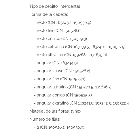
Tipo de cepillo: interdental
Forma de la cabeza:
- recto (CN 163243.2, 150530.9)
- recto fino (CN 150528.6)
- recto cónico (CN 150529.3)
- recto extrafino (CN 163239.5, 163240.1, 150527.9)
- recto ultrafino (CN 159268.2, 171675.0)
- angular (CN 163244.9)
- angular suave (CN 150526.2)
- angular fino (CN 150523.1)
- angular ultrafino (CN 159270.5, 171676.7)
- angular cónico (CN 150525.5)
- angular extrafino (CN 163241.8, 163242.5, 150522.4
Material de las fibras: tynex
Número de filas:
- 2 (CN 150526.2, 150530.9)