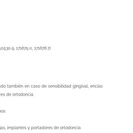
0530.9, 171675.0, 171676.7)
ado también en caso de sensibilidad gingival, encías
res de ortodoncia.
hos
jas, implantes y portadores de ortodoncia