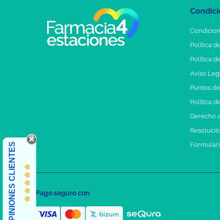
Condici
Condicion
Política d
Política d
Aviso Leg
Puntos d
Política d
Derecho d
Resolución
Formulari
OPINIONES CLIENTES
Pago seguro con