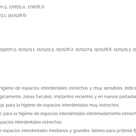
.5, 171675.0, 171676.7)
3.1, 150528.6)
9270.5, 150523.1, 150525.5, 150526.2, 150527.9, 150528.6, 150529.3, 15
higiene de espacios interdentales estrechos y muy sensibles. Indic
rgicamente, zonas furcales, implantes recientes y en nuevos portado
.9): para la higiene de espacios interdentales muy estrechos.
.7): para la higiene de espacios interdentales extremadamente estrec
spacios interdentales estrechos
e espacios interdentales medianos y grandes. Idóneo para prótesis fi