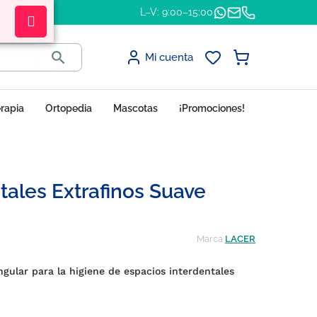
L–V: 9:00–15:00

Mi cuenta
erapia
Ortopedia
Mascotas
¡Promociones!
tales Extrafinos Suave
Marca
LACER
ngular para la higiene de espacios interdentales