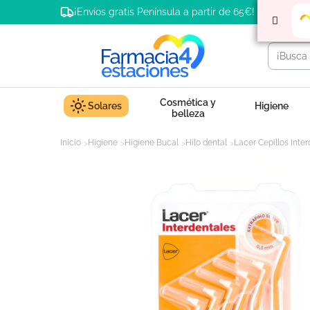
¡Envíos gratis Península a partir de 65€!
Cosmética y
Solares
Higiene
belleza
Inicio
Higiene
Higiene Bucal
Hilo dental
Lacer Cepillos Inter