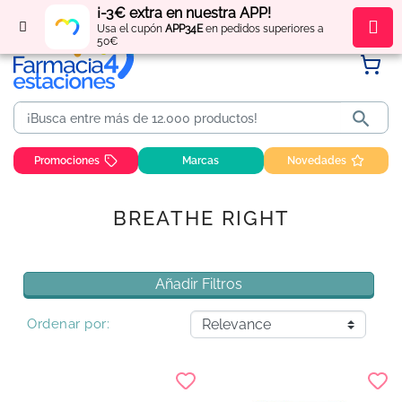
¡-3€ extra en nuestra APP!
Regístrate
y obtén
puntos
por tus compras
Usa el cupón
APP34E
en pedidos superiores a
50€

Promociones
Marcas
Novedades
BREATHE RIGHT
Añadir Filtros
Ordenar por: