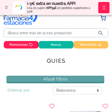
¡-3€ extra en nuestra APP!
Regístrate
y obtén
puntos
por tus compras
Usa el cupón
APP34E
en pedidos superiores a
50€

Promociones
Marcas
Novedades
QUIES
Añadir Filtros
Ordenar por: